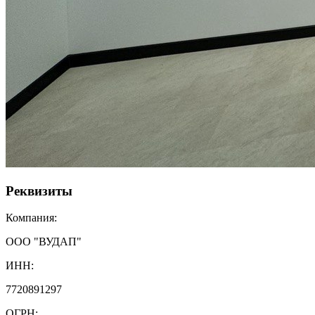
Реквизиты
Компания:
ООО "ВУДАП"
ИНН:
7720891297
ОГРН: